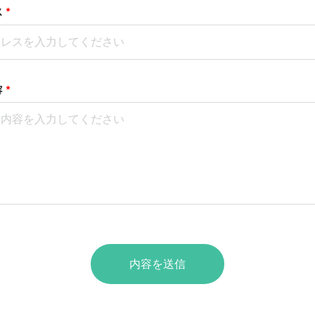
ス
*
容
*
内容を送信